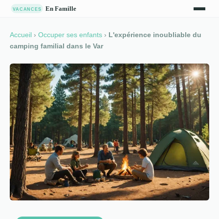
Accueil
›
Occuper ses enfants
›
L'expérience inoubliable du
camping familial dans le Var