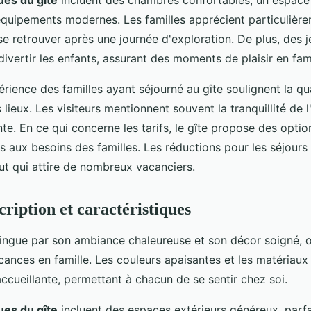
quipements modernes. Les familles apprécient particulière
 se retrouver après une journée d'exploration. De plus, des 
ivertir les enfants, assurant des moments de plaisir en fami
rience des familles ayant séjourné au gîte soulignent la qua
 lieux. Les visiteurs mentionnent souvent la tranquillité de 
nte. En ce qui concerne les tarifs, le gîte propose des opti
es aux besoins des familles. Les réductions pour les séjour
t qui attire de nombreux vacanciers.
cription et caractéristiques
ingue par son ambiance chaleureuse et son décor soigné, o
cances en famille. Les couleurs apaisantes et les matériaux
cueillante, permettant à chacun de se sentir chez soi.
ues du gîte
incluent des espaces extérieurs généreux, parfa