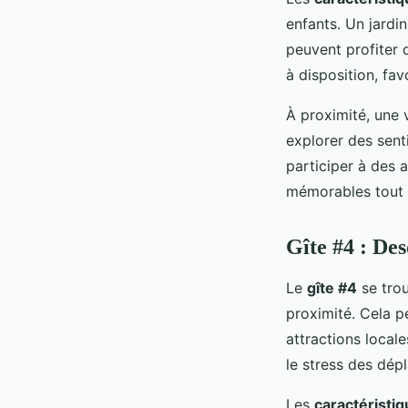
enfants. Un jardi
peuvent profiter 
à disposition, fav
À proximité, une va
explorer des sent
participer à des 
mémorables tout e
Gîte #4 : Des
Le
gîte #4
se tro
proximité. Cela pe
attractions locale
le stress des dép
Les
caractéristiq