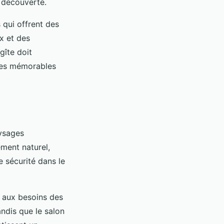
e découverte.
 qui offrent des
x et des
gîte doit
nces mémorables
aysages
ement naturel,
e sécurité dans le
 aux besoins des
andis que le salon