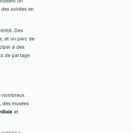
tissent un
 des soirées en
ximité. Des
, et un parc de
ciper à des
nts de partage
de nombreux
s, des musées
iliale
et
extérieur