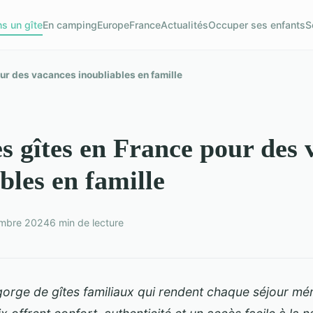
s un gîte
En camping
Europe
France
Actualités
Occuper ses enfants
S
ur des vacances inoubliables en famille
s gîtes en France pour des 
bles en famille
mbre 2024
6 min de lecture
gorge de gîtes familiaux qui rendent chaque séjour m