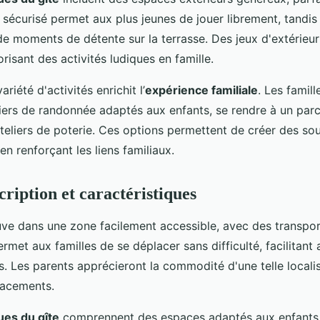
n sécurisé permet aux plus jeunes de jouer librement, tandis
de moments de détente sur la terrasse. Des jeux d'extérieu
orisant des activités ludiques en famille.
riété d'activités enrichit l’
expérience familiale
. Les famil
iers de randonnée adaptés aux enfants, se rendre à un parc
ateliers de poterie. Ces options permettent de créer des so
n renforçant les liens familiaux.
cription et caractéristiques
uve dans une zone facilement accessible, avec des transp
rmet aux familles de se déplacer sans difficulté, facilitant 
s. Les parents apprécieront la commodité d'une telle localis
lacements.
ues du gîte
comprennent des espaces adaptés aux enfants,