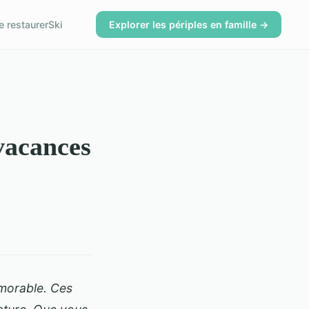
e restaurer
Ski
Explorer les périples en famille →
vacances
émorable. Ces