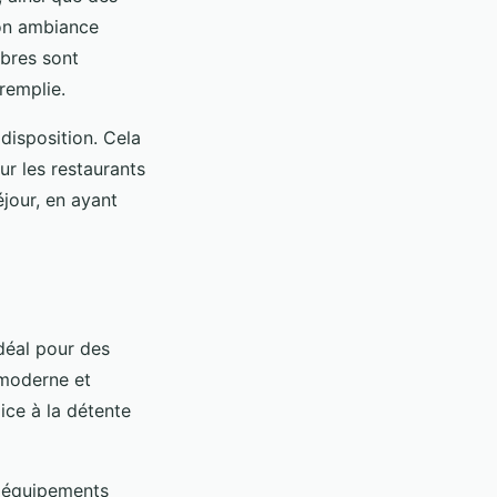
son ambiance
mbres sont
remplie.
disposition. Cela
ur les restaurants
éjour, en ayant
déal pour des
 moderne et
ice à la détente
s équipements