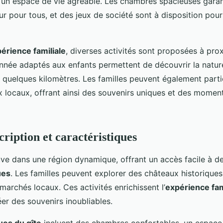
 un espace de vie agréable. Les chambres spacieuses garan
r pour tous, et des jeux de société sont à disposition pour
érience familiale
, diverses activités sont proposées à pro
nnée adaptés aux enfants permettent de découvrir la nature
 à quelques kilomètres. Les familles peuvent également parti
ux locaux, offrant ainsi des souvenirs uniques et des mome
cription et caractéristiques
ve dans une région dynamique, offrant un accès facile à 
ues
. Les familles peuvent explorer des châteaux historique
 marchés locaux. Ces activités enrichissent l’
expérience fam
er des souvenirs inoubliables.
ues du gîte
incluent des chambres confortables, un espace 