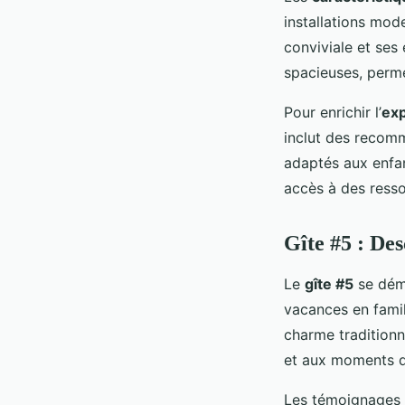
installations mod
conviviale et ses
spacieuses, perme
Pour enrichir l’
exp
inclut des recomma
adaptés aux enfan
accès à des ressou
Gîte #5 : Des
Le
gîte #5
se dém
vacances en famil
charme traditionn
et aux moments d
Les témoignages d