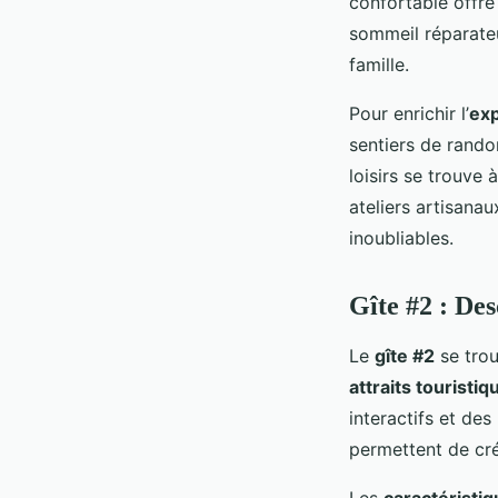
confortable offre
sommeil réparateu
famille.
Pour enrichir l’
exp
sentiers de rando
loisirs se trouve
ateliers artisana
inoubliables.
Gîte #2 : Des
Le
gîte #2
se trou
attraits touristiq
interactifs et des
permettent de cré
Les
caractéristiq