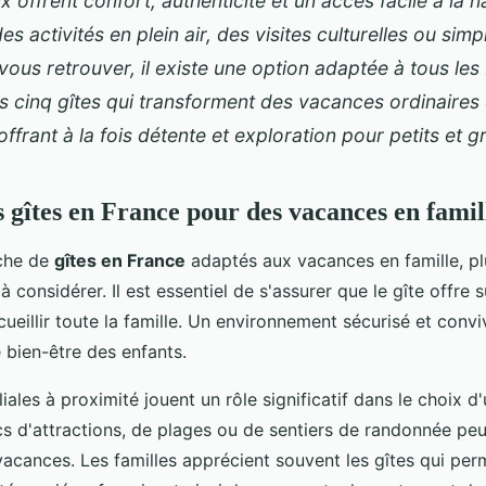
x offrent confort, authenticité et un accès facile à la 
es activités en plein air, des visites culturelles ou sim
ous retrouver, il existe une option adaptée à tous les
s cinq gîtes qui transforment des vacances ordinaires
offrant à la fois détente et exploration pour petits et g
s gîtes en France pour des vacances en famil
rche de
gîtes en France
adaptés aux vacances en famille, plu
à considérer. Il est essentiel de s'assurer que le gîte offre
ueillir toute la famille. Un environnement sécurisé et convi
e bien-être des enfants.
liales à proximité jouent un rôle significatif dans le choix d'
cs d'attractions, de plages ou de sentiers de randonnée peut
vacances. Les familles apprécient souvent les gîtes qui pe