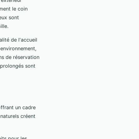
ment le coin
jeux sont
lle.
lité de l'accueil
l'environnement,
ons de réservation
s prolongés sont
ffrant un cadre
 naturels créent
its pour les