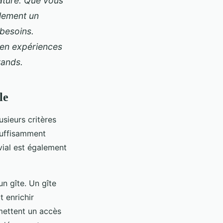
nature. Que vous
plement un
 besoins.
 en expériences
rands.
le
sieurs critères
 suffisamment
vial est également
un gîte. Un gîte
 enrichir
rmettent un accès