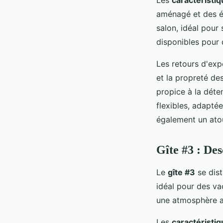
aménagé et des é
salon, idéal pour
disponibles pour d
Les retours d'expé
et la propreté des
propice à la déte
flexibles, adapté
également un atou
Gîte #3 : Des
Le
gîte #3
se dist
idéal pour des va
une atmosphère ac
Les
caractéristiq