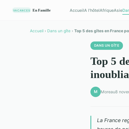
Accueil
A l'hôtel
Afrique
Asie
Dan
Accueil
›
Dans un gîte
›
Top 5 des gîtes en France po
DANS UN GÎTE
Top 5 de
inoublia
M
Moreau
8 nove
La France re