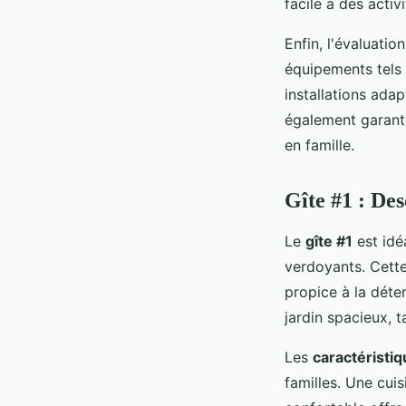
facile à des acti
Enfin, l'évaluati
équipements tels 
installations ada
également garant
en famille.
Gîte #1 : Des
Le
gîte #1
est idé
verdoyants. Cette
propice à la déte
jardin spacieux, t
Les
caractéristiq
familles. Une cuis